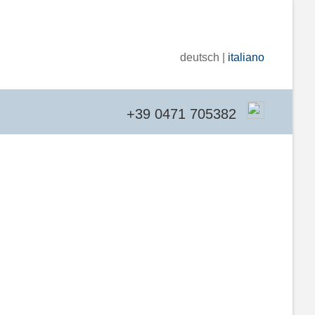
deutsch |
italiano
+39 0471 705382