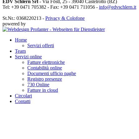
EDV Schlern Srl
- Via Föstl, 25 - 39040 Castelrotto (BZ)
Tel: +39 0471 705382 - Fax: +39 0471 711056 -
info@edvschlern.it
St.Nr.: 0368220213 -
Privacy & Colofone
powered by
Home
Servizi offerti
Team
Servizi online
Fatture elettroniche
Contabilità online
Documenti ufficio paghe
Registro presenze
730 Online
Fatture in cloud
Circolari
Contatti