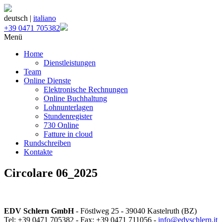
deutsch |
italiano
+39 0471 705382
Menü
Home
Dienstleistungen
Team
Online Dienste
Elektronische Rechnungen
Online Buchhaltung
Lohnunterlagen
Stundenregister
730 Online
Fatture in cloud
Rundschreiben
Kontakte
Circolare 06_2025
EDV Schlern GmbH
- Föstlweg 25 - 39040 Kastelruth (BZ)
Tel: +39 0471 705382 - Fax: +39 0471 711056 -
info@edvschlern.it