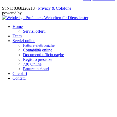
St.Nr.: 0368220213 -
Privacy & Colofone
powered by
Home
Servizi offerti
Team
Servizi online
Fatture elettroniche
Contabilità online
Documenti ufficio paghe
Registro presenze
730 Online
Fatture in cloud
Circolari
Contatti