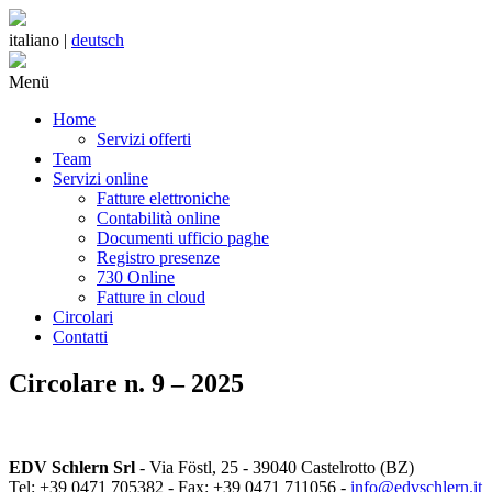
italiano |
deutsch
Menü
Home
Servizi offerti
Team
Servizi online
Fatture elettroniche
Contabilità online
Documenti ufficio paghe
Registro presenze
730 Online
Fatture in cloud
Circolari
Contatti
Circolare n. 9 – 2025
EDV Schlern Srl
- Via Föstl, 25 - 39040 Castelrotto (BZ)
Tel: +39 0471 705382 - Fax: +39 0471 711056 -
info@edvschlern.it