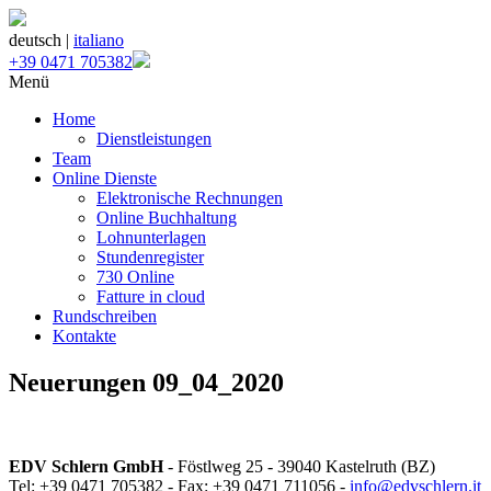
deutsch |
italiano
+39 0471 705382
Menü
Home
Dienstleistungen
Team
Online Dienste
Elektronische Rechnungen
Online Buchhaltung
Lohnunterlagen
Stundenregister
730 Online
Fatture in cloud
Rundschreiben
Kontakte
Neuerungen 09_04_2020
EDV Schlern GmbH
- Föstlweg 25 - 39040 Kastelruth (BZ)
Tel: +39 0471 705382 - Fax: +39 0471 711056 -
info@edvschlern.it