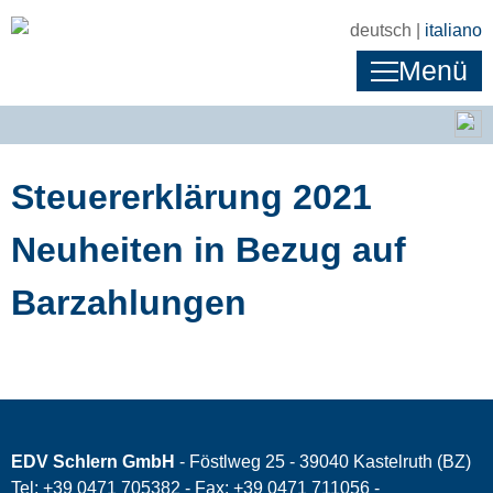
deutsch |
italiano
Menü
Steuererklärung 2021
Neuheiten in Bezug auf
Barzahlungen
EDV Schlern GmbH
- Föstlweg 25 - 39040 Kastelruth (BZ)
Tel: +39 0471 705382 - Fax: +39 0471 711056 -