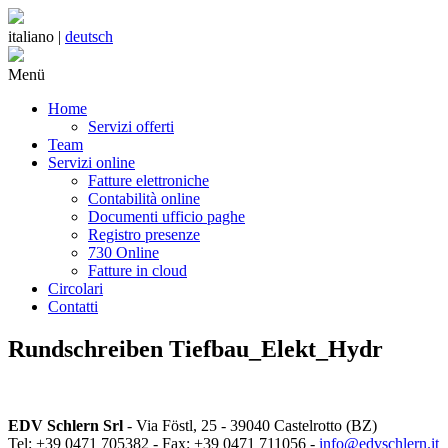
italiano |
deutsch
Menü
Home
Servizi offerti
Team
Servizi online
Fatture elettroniche
Contabilità online
Documenti ufficio paghe
Registro presenze
730 Online
Fatture in cloud
Circolari
Contatti
Rundschreiben Tiefbau_Elekt_Hydr
EDV Schlern Srl
- Via Föstl, 25 - 39040 Castelrotto (BZ)
Tel: +39 0471 705382 - Fax: +39 0471 711056 -
info@edvschlern.it