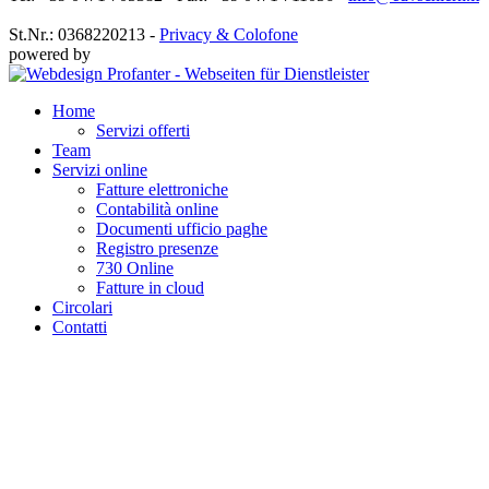
St.Nr.: 0368220213 -
Privacy & Colofone
powered by
Home
Servizi offerti
Team
Servizi online
Fatture elettroniche
Contabilità online
Documenti ufficio paghe
Registro presenze
730 Online
Fatture in cloud
Circolari
Contatti