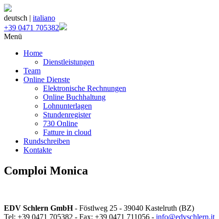
deutsch |
italiano
+39 0471 705382
Menü
Home
Dienstleistungen
Team
Online Dienste
Elektronische Rechnungen
Online Buchhaltung
Lohnunterlagen
Stundenregister
730 Online
Fatture in cloud
Rundschreiben
Kontakte
Comploi Monica
EDV Schlern GmbH
- Föstlweg 25 - 39040 Kastelruth (BZ)
Tel: +39 0471 705382 - Fax: +39 0471 711056 -
info@edvschlern.it