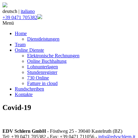
deutsch |
italiano
+39 0471 705382
Menü
Home
Dienstleistungen
Team
Online Dienste
Elektronische Rechnungen
Online Buchhaltung
Lohnunterlagen
Stundenregister
730 Online
Fatture in cloud
Rundschreiben
Kontakte
Covid-19
EDV Schlern GmbH
- Föstlweg 25 - 39040 Kastelruth (BZ)
Tel: +39 0471 705382 - Fax: +39 0471 711056 -
info@edvschlern.it