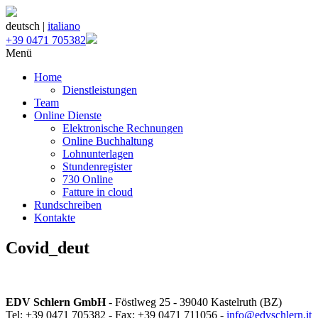
deutsch |
italiano
+39 0471 705382
Menü
Home
Dienstleistungen
Team
Online Dienste
Elektronische Rechnungen
Online Buchhaltung
Lohnunterlagen
Stundenregister
730 Online
Fatture in cloud
Rundschreiben
Kontakte
Covid_deut
EDV Schlern GmbH
- Föstlweg 25 - 39040 Kastelruth (BZ)
Tel: +39 0471 705382 - Fax: +39 0471 711056 -
info@edvschlern.it