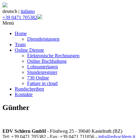
deutsch |
italiano
+39 0471 705382
Menü
Home
Dienstleistungen
Team
Online Dienste
Elektronische Rechnungen
Online Buchhaltung
Lohnunterlagen
Stundenregister
730 Online
Fatture in cloud
Rundschreiben
Kontakte
Günther
EDV Schlern GmbH
- Föstlweg 25 - 39040 Kastelruth (BZ)
Tel: +39 0471 705382 - Fax: +39 0471 711056 -
info@edvschlern.it