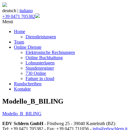
deutsch |
italiano
+39 0471 705382
Menü
Home
Dienstleistungen
Team
Online Dienste
Elektronische Rechnungen
Online Buchhaltung
Lohnunterlagen
Stundenregister
730 Online
Fatture in cloud
Rundschreiben
Kontakte
Modello_B_BILING
Modello_B_BILING
EDV Schlern GmbH
- Föstlweg 25 - 39040 Kastelruth (BZ)
Tel: +39 0471 705382 - Fax: +39 0471 711056 -
info@edvschlern.it