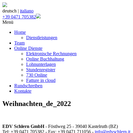
deutsch |
italiano
+39 0471 705382
Menü
Home
Dienstleistungen
Team
Online Dienste
Elektronische Rechnungen
Online Buchhaltung
Lohnunterlagen
Stundenregister
730 Online
Fatture in cloud
Rundschreiben
Kontakte
Weihnachten_de_2022
EDV Schlern GmbH
- Föstlweg 25 - 39040 Kastelruth (BZ)
Tel: +39 0471 705382 - Fax: +39 0471 711056 -
info@edvschlern.it