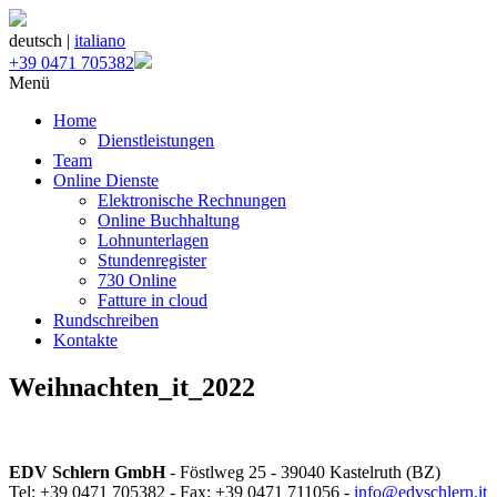
deutsch |
italiano
+39 0471 705382
Menü
Home
Dienstleistungen
Team
Online Dienste
Elektronische Rechnungen
Online Buchhaltung
Lohnunterlagen
Stundenregister
730 Online
Fatture in cloud
Rundschreiben
Kontakte
Weihnachten_it_2022
EDV Schlern GmbH
- Föstlweg 25 - 39040 Kastelruth (BZ)
Tel: +39 0471 705382 - Fax: +39 0471 711056 -
info@edvschlern.it