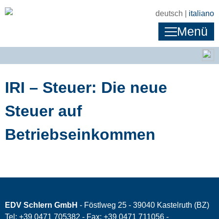
deutsch |
italiano
Menü
IRI – Steuer: Die neue
Steuer auf
Betriebseinkommen
EDV Schlern GmbH
- Föstlweg 25 - 39040 Kastelruth (BZ)
Tel: +39 0471 705382 - Fax: +39 0471 711056 -