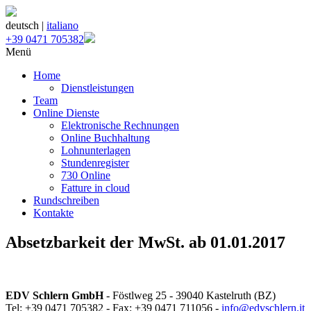
deutsch |
italiano
+39 0471 705382
Menü
Home
Dienstleistungen
Team
Online Dienste
Elektronische Rechnungen
Online Buchhaltung
Lohnunterlagen
Stundenregister
730 Online
Fatture in cloud
Rundschreiben
Kontakte
Absetzbarkeit der MwSt. ab 01.01.2017
EDV Schlern GmbH
- Föstlweg 25 - 39040 Kastelruth (BZ)
Tel: +39 0471 705382 - Fax: +39 0471 711056 -
info@edvschlern.it