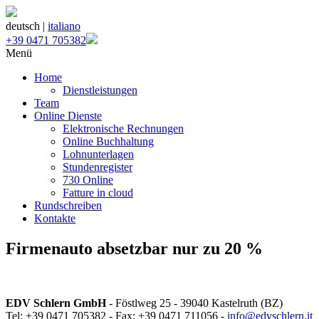
deutsch |
italiano
+39 0471 705382
Menü
Home
Dienstleistungen
Team
Online Dienste
Elektronische Rechnungen
Online Buchhaltung
Lohnunterlagen
Stundenregister
730 Online
Fatture in cloud
Rundschreiben
Kontakte
Firmenauto absetzbar nur zu 20 %
EDV Schlern GmbH
- Föstlweg 25 - 39040 Kastelruth (BZ)
Tel: +39 0471 705382 - Fax: +39 0471 711056 -
info@edvschlern.it