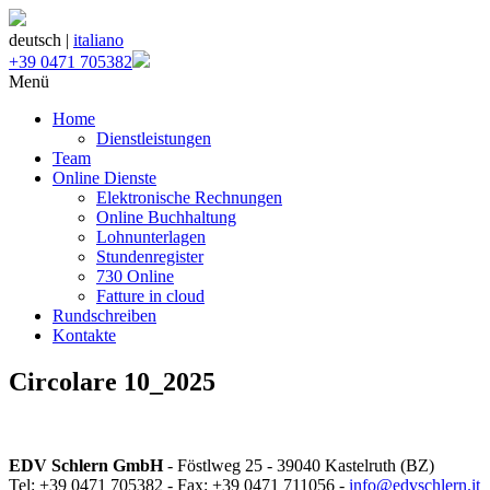
deutsch |
italiano
+39 0471 705382
Menü
Home
Dienstleistungen
Team
Online Dienste
Elektronische Rechnungen
Online Buchhaltung
Lohnunterlagen
Stundenregister
730 Online
Fatture in cloud
Rundschreiben
Kontakte
Circolare 10_2025
EDV Schlern GmbH
- Föstlweg 25 - 39040 Kastelruth (BZ)
Tel: +39 0471 705382 - Fax: +39 0471 711056 -
info@edvschlern.it