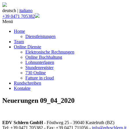
deutsch |
italiano
+39 0471 705382
Menü
Home
Dienstleistungen
Team
Online Dienste
Elektronische Rechnungen
Online Buchhaltung
Lohnunterlagen
Stundenregister
730 Online
Fatture in cloud
Rundschreiben
Kontakte
Neuerungen 09_04_2020
EDV Schlern GmbH
- Föstlweg 25 - 39040 Kastelruth (BZ)
Tel: +39 0471 705382 - Fax: +39 0471 711056 -
info@edvschlern.it