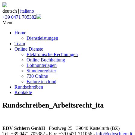
deutsch |
italiano
+39 0471 705382
Menü
Home
Dienstleistungen
Team
Online Dienste
Elektronische Rechnungen
Online Buchhaltung
Lohnunterlagen
Stundenregister
730 Online
Fatture in cloud
Rundschreiben
Kontakte
Rundschreiben_Arbeitsrecht_ita
EDV Schlern GmbH
- Föstlweg 25 - 39040 Kastelruth (BZ)
Tel: +39 0471 705382 - Fax: +39 0471 711056 -
info@edvschlern.it