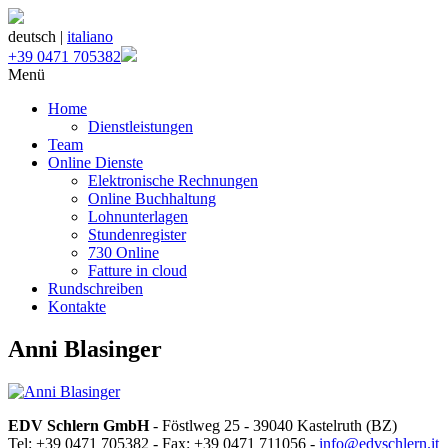
deutsch |
italiano
+39 0471 705382
Menü
Home
Dienstleistungen
Team
Online Dienste
Elektronische Rechnungen
Online Buchhaltung
Lohnunterlagen
Stundenregister
730 Online
Fatture in cloud
Rundschreiben
Kontakte
Anni Blasinger
EDV Schlern GmbH
- Föstlweg 25 - 39040 Kastelruth (BZ)
Tel: +39 0471 705382 - Fax: +39 0471 711056 -
info@edvschlern.it